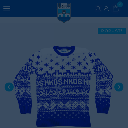
0
VODIČ ZA ODABIR VELIČINA
POPUST!
Mjere proizvoda Cm