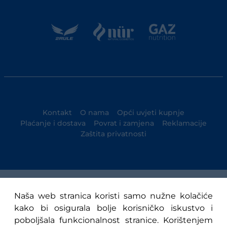
Kontakt
O nama
Opći uvjeti kupnje
Plaćanje i dostava
Povrat i zamjena
Reklamacije
Zaštita privatnosti
© 1947-2025 NK Osijek
Naša web stranica koristi samo nužne kolačiće
kako bi osigurala bolje korisničko iskustvo i
poboljšala funkcionalnost stranice. Korištenjem