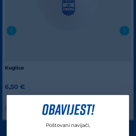
Kuglice
6,50 €
OBAVIJEST!
Poštovani navijači,