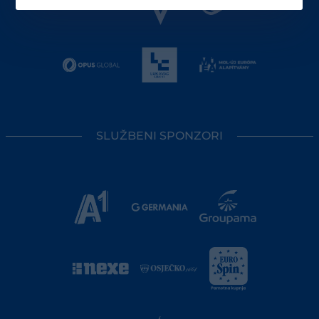
SLUŽBENI SPONZORI