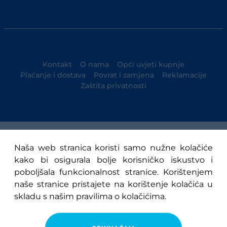
Kontakt
O nama
Opći uvjeti kupnje
Plaćanje i dostava
Povrat i zamjena
Reklamacije
Zaštita privatnosti
© 1947-2025 NK Osijek
Naša web stranica koristi samo nužne kolačiće
kako bi osigurala bolje korisničko iskustvo i
poboljšala funkcionalnost stranice. Korištenjem
naše stranice pristajete na korištenje kolačića u
skladu s našim pravilima o kolačićima.