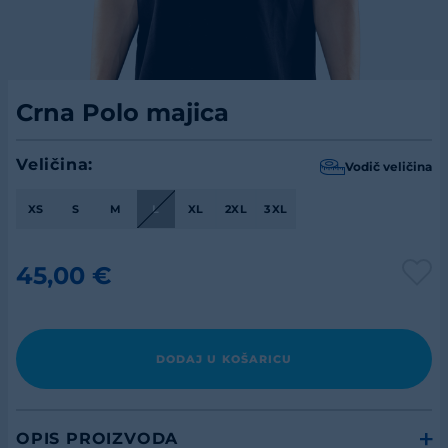
Crna Polo majica
Veličina:
Vodič veličina
XS
S
M
L
XL
2XL
3XL
45,00 €
DODAJ U KOŠARICU
OPIS PROIZVODA