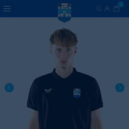
0
VODIČ ZA ODABIR VELIČINA
Mjere proizvoda Cm
Veličina
XS
S
M
L
XL
2XL
3XL
Visina (cm)
165-169
170-174
175-179
180-183
184-187
188-191
192+
Opseg prsa (cm)
80-84
85-88
89-96
97-107
105-112
113-120
121-128
Opseg struka (cm)
70-73
74-78
79-85
86-93
94-100
101-109
110-120
Opseg bokova (cm)
84-89
90-94
95-99
100-107
108-113
114-121
122-130