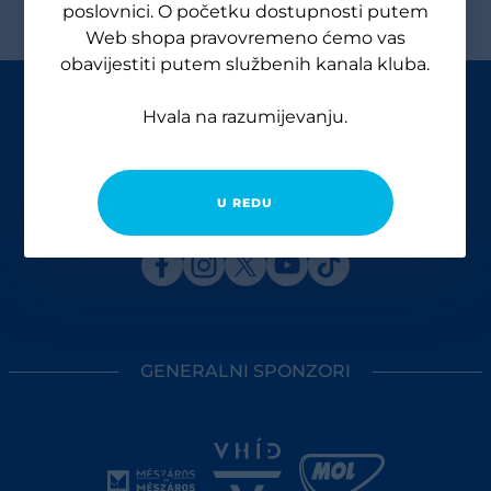
poslovnici. O početku dostupnosti putem
Web shopa pravovremeno ćemo vas
obavijestiti putem službenih kanala kluba.
Hvala na razumijevanju.
U REDU
GENERALNI SPONZORI