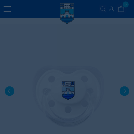
0
VODIČ ZA ODABIR VELIČINA
Mjere proizvoda Cm