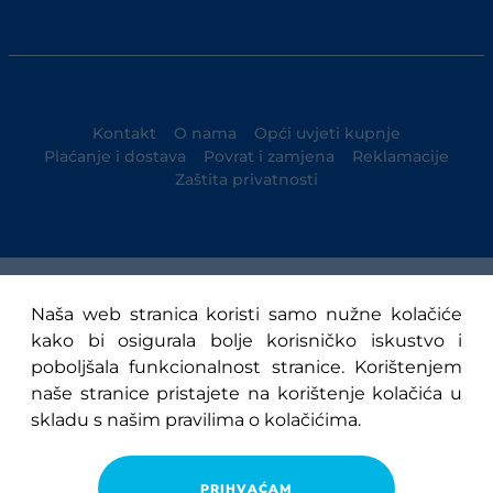
Kontakt
O nama
Opći uvjeti kupnje
Plaćanje i dostava
Povrat i zamjena
Reklamacije
Zaštita privatnosti
© 1947-2025 NK Osijek
Naša web stranica koristi samo nužne kolačiće
kako bi osigurala bolje korisničko iskustvo i
poboljšala funkcionalnost stranice. Korištenjem
naše stranice pristajete na korištenje kolačića u
skladu s našim pravilima o kolačićima.
PRIHVAĆAM