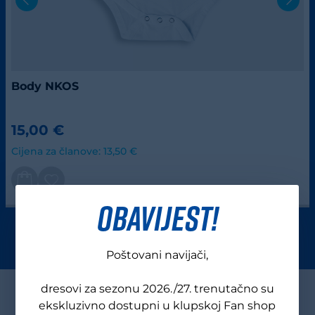
Body NKOS
15,00 €
Cijena za članove: 13,50 €
OBAVIJEST!
Poštovani navijači,
dresovi za sezonu 2026./27. trenutačno su
ekskluzivno dostupni u klupskoj Fan shop