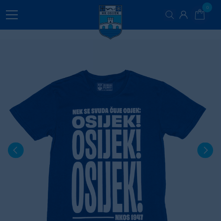
0
VODIČ ZA ODABIR VELIČINA
Mjere proizvoda Cm