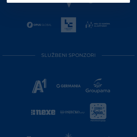
SLUŽBENI SPONZORI