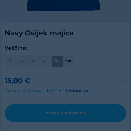
Navy Osijek majica
Veličina:
S
M
L
XL
2XL
3XL
15,00 €
Cijena za članove: 13,50 €
Učlani se
DODAJ U KOŠARICU