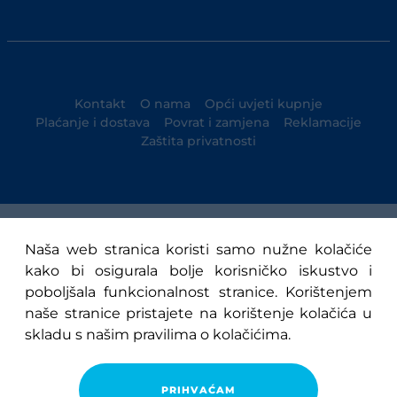
Kontakt
O nama
Opći uvjeti kupnje
Plaćanje i dostava
Povrat i zamjena
Reklamacije
Zaštita privatnosti
© 1947-2025 NK Osijek
Naša web stranica koristi samo nužne kolačiće
kako bi osigurala bolje korisničko iskustvo i
poboljšala funkcionalnost stranice. Korištenjem
naše stranice pristajete na korištenje kolačića u
skladu s našim pravilima o kolačićima.
PRIHVAĆAM