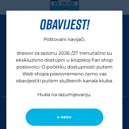
OBAVIJEST!
Poštovani navijači,
dresovi za sezonu 2026./27. trenutačno su
ekskluzivno dostupni u klupskoj Fan shop
poslovnici. O početku dostupnosti putem
Web shopa pravovremeno ćemo vas
obavijestiti putem službenih kanala kluba.
Hvala na razumijevanju.
GENERALNI SPONZORI
U REDU