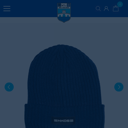
0
VODIČ ZA ODABIR VELIČINA
Mjere proizvoda Cm