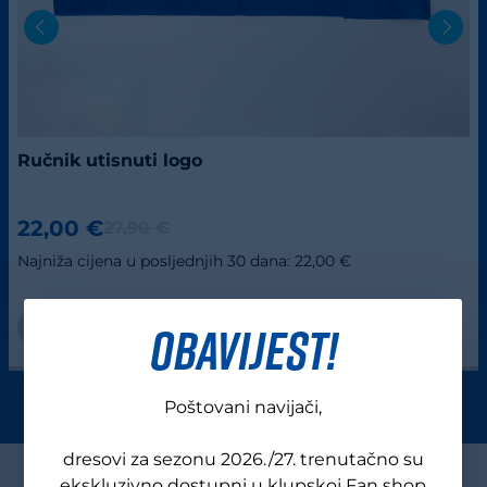
Ručnik utisnuti logo
22,00 €
27,90 €
Najniža cijena u posljednjih 30 dana: 22,00 €
OBAVIJEST!
Poštovani navijači,
dresovi za sezonu 2026./27. trenutačno su
ekskluzivno dostupni u klupskoj Fan shop