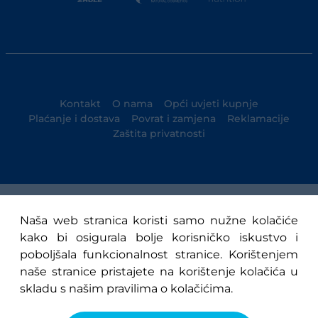
Kontakt
O nama
Opći uvjeti kupnje
Plaćanje i dostava
Povrat i zamjena
Reklamacije
Zaštita privatnosti
© 1947-2025 NK Osijek
Naša web stranica koristi samo nužne kolačiće
kako bi osigurala bolje korisničko iskustvo i
poboljšala funkcionalnost stranice. Korištenjem
naše stranice pristajete na korištenje kolačića u
skladu s našim pravilima o kolačićima.