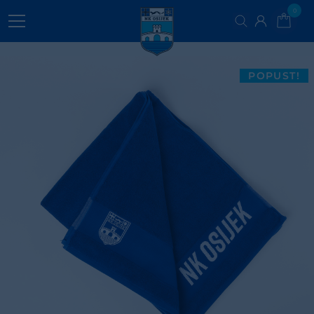
0
VODIČ ZA ODABIR VELIČINA
POPUST!
Mjere proizvoda Cm