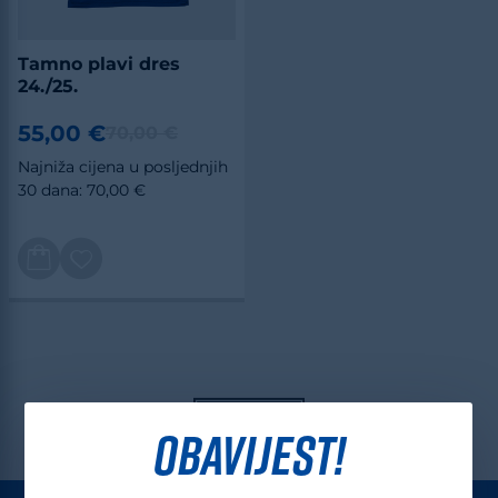
Tamno plavi dres
24./25.
55,00 €
70,00 €
Najniža cijena u posljednjih
30 dana: 70,00 €
OBAVIJEST!