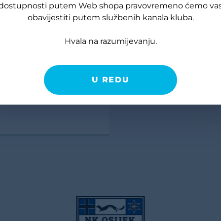
dostupnosti putem Web shopa pravovremeno ćemo va
obavijestiti putem službenih kanala kluba.
crna trenerka
Hvala na razumijevanju.
 €
80,00 €
U REDU
ena u posljednjih 30 dana: