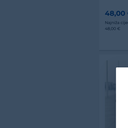
48,00
Najniža cij
48,00 €