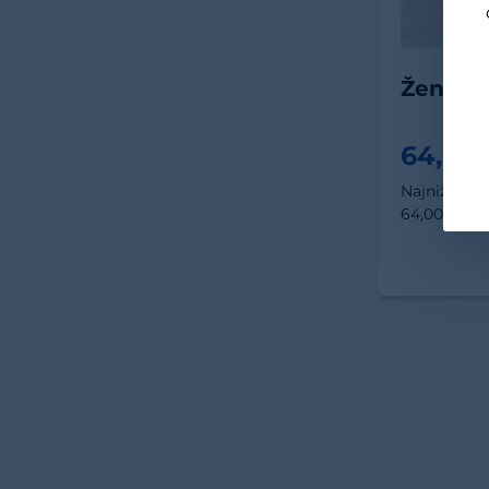
Ženska 
64,00
Najniža cij
64,00 €