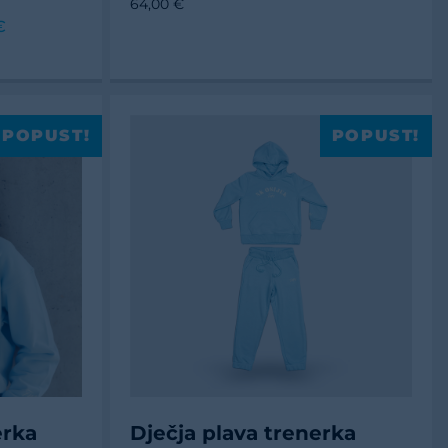
64,00 €
€
POPUST!
POPUST!
erka
Dječja plava trenerka