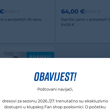
 €
64,00 €
60,00 €
80,00 €
ena u posljednjih 30 dana:
Najniža cijena u posljednjih 
64,00 €
POPUST!
OBAVIJEST!
Poštovani navijači,
dresovi za sezonu 2026./27. trenutačno su ekskluzivno
dostupni u klupskoj Fan shop poslovnici. O početku