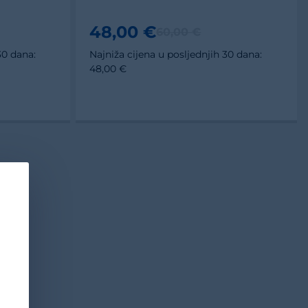
48,00 €
60,00 €
30 dana:
Najniža cijena u posljednjih 30 dana:
48,00 €